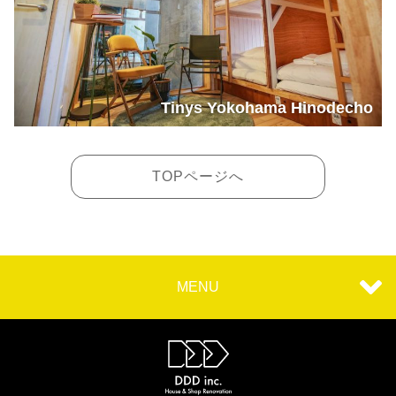
Tinys Yokohama Hinodecho
TOPページへ
MENU
TOP